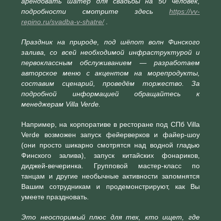
арендовать шатёр для свадьбы на 50 человек,
подробности смотрите здесь
https://vv-
repino.ru/svadba-v-shatre/
.
Праздник на природе, под шёпот волн Финского
залива, со всей необходимой инфраструктурой и
первоклассным обслуживанием — разработаем
авторское меню с акцентом на морепродукты,
составим сценарий, проведём торжество. За
подробной информацией обращайтесь к
менеджерам Villa Verde.
Например, на корпоративе в ресторане под СПб Villa
Verde возможен запуск фейерверков и файер-шоу
(они просто шикарно смотрятся над водной гладью
Финского залива), запуск китайских фонариков,
диджей-вечеринка. Групповой мастер-класс по
танцам и другие необычные активности запомнятся
Вашим сотрудникам и продемонстрируют, как Вы
умеете праздновать.
Это неоспоримый плюс для тех, кто ищет, где