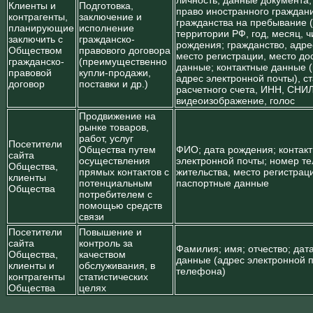
личность; данные документа
Клиенты и
Подготовка,
право иностранного граждан
контрагенты,
заключение и
гражданства на пребывание 
планирующие
исполнение
территории РФ, год, месяц, ч
заключить с
гражданско-
рождения; гражданство, адре
Обществом
правового договора
место регистрации, место до
гражданско-
(преимущественно
данные; контактные данные 
правовой
купли-продажи,
адрес электронной почты), с
договор
поставки и др.)
расчетного счета, ИНН, СНИЛ
видеоизображение, голос
Продвижение на
рынке товаров,
работ, услуг
Посетители
Общества путем
ФИО; дата рождения; контак
сайта
осуществления
электронной почты; номер те
Общества,
прямых контактов с
жительства, место регистраци
клиенты
потенциальным
паспортные данные
Общества
потребителем с
помощью средств
связи
Посетители
Повышение и
сайта
контроль за
Фамилия; имя; отчество; дат
Общества,
качеством
данные (адрес электронной 
клиенты и
обслуживания, в
телефона)
контрагенты
статистических
Общества
целях