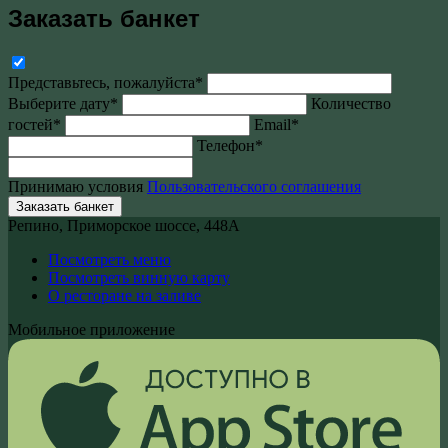
Заказать банкет
Представьтесь, пожалуйста*
Выберите дату*
Количество
гостей*
Email*
Телефон*
Принимаю условия
Пользовательского соглашения
Заказать банкет
Репино, Приморское шоссе, 448А
Посмотреть меню
Посмотреть винную карту
О ресторане на заливе
Мобильное приложение