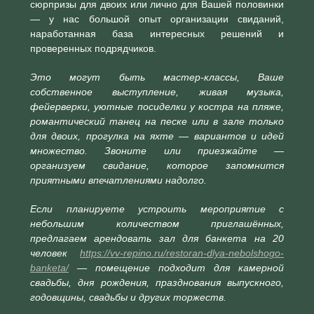
сюрпризы для двоих или лично для Вашей половинки
— у нас большой опыт организации свиданий,
наработанная база интересных решений и
проверенных подрядчиков.
Это могут быть мастер-классы, Ваше
собственное выступление, живая музыка,
фейерверки, уютные посиделки у костра на пляже,
романтический танец на песке или в зале только
для двоих, прогулка на яхте — вариантов и идей
множество. Звоните или приезжайте —
организуем свидание, которое запомнится
приятными впечатлениями надолго.
Если планируете устроить мероприятие с
небольшим количеством приглашённых,
предлагаем арендовать зал для банкета на 20
человек
https://vv-repino.ru/restoran-dlya-nebolshogo-
banketa/
— помещение подходит для камерной
свадьбы, дня рождения, празднования выпускного,
годовщины, свадьбы и других торжеств.