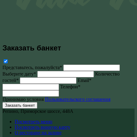
Заказать банкет
Представьтесь, пожалуйста*
Выберите дату*
Количество
гостей*
Email*
Телефон*
Принимаю условия
Пользовательского соглашения
Заказать банкет
Репино, Приморское шоссе, 448А
Посмотреть меню
Посмотреть винную карту
О ресторане на заливе