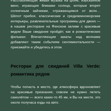
Расслабляющая живая музыка на фоне, изысканное
вино, играющее бликами солнца, которые вторят
солнечным зайчикам, отражающимся от волн…
Шёпот прибоя, классические и средиземноморские
интерьеры, развлекательные программы для двоих —
в нашем ресторане на Финском заливе с красивым
видом Ваше свидание пройдёт, как в романтических
фильмах. Впечатляющие закаты над волнами
добавляют таким событиям сентиментальности —
приезжайте и убедитесь в этом.
Ресторан для свиданий Villa Verde:
романтика рядом
Чтобы попасть в место, где атмосфера вдохновляет
на красивые признания, совсем не нужно лететь
самолётом — всего каких-то 45 км, и Вы на месте, это
около получаса езды на авто.