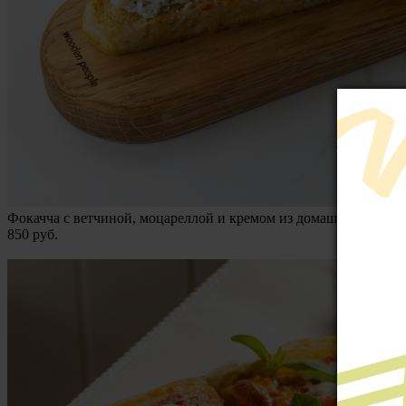
Фокачча с ветчиной, моцареллой и кремом из домашнего сыра
850
руб.