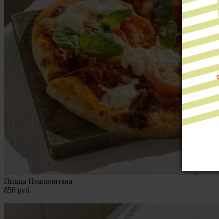
Пицца Неаполитана
850
руб.