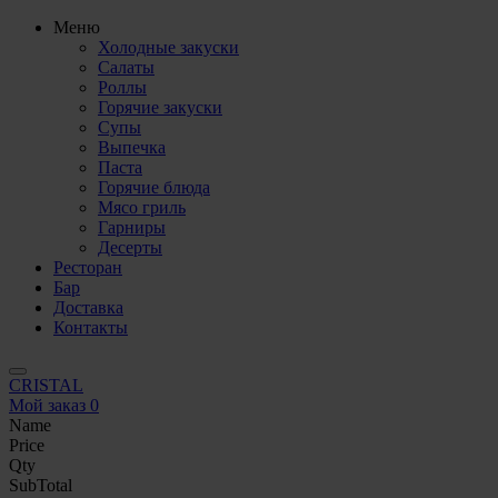
Меню
Холодные закуски
Салаты
Роллы
Горячие закуски
Супы
Выпечка
Паста
Горячие блюда
Мясо гриль
Гарниры
Десерты
Ресторан
Бар
Доставка
Контакты
CRISTAL
Мой заказ
0
Name
Price
Qty
SubTotal